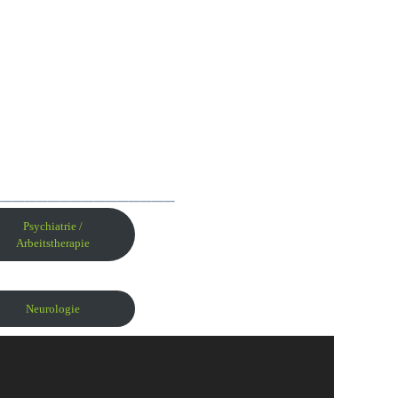
________________
Psychiatrie /
Arbeitstherapie
Neurologie