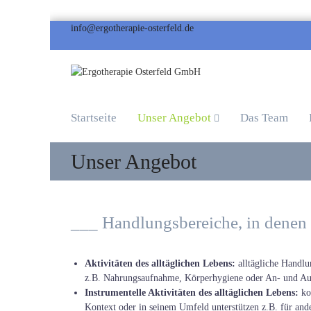
info@ergotherapie-osterfeld.de
Ergotherapie
Osterfeld
GmbH
Die
Startseite
Unser Angebot
Das Team
Praxis
für
Unser Angebot
Ergotherapie
|
Hoheluftchaussee
•
Martinistraße
___ Handlungsbereiche, in denen
•
Stellinger
Weg
Aktivitäten des alltäglichen Lebens:
alltägliche Handlu
•
z.B. Nahrungsaufnahme, Körperhygiene oder An- und Au
Eichenstraße
Instrumentelle Aktivitäten des alltäglichen Lebens:
kom
Kontext oder in seinem Umfeld unterstützen z.B. für and